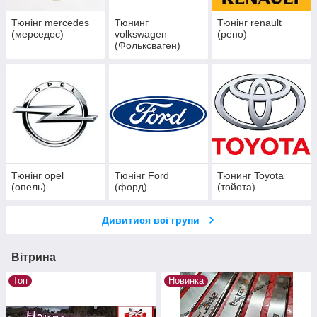
Тюнінг mercedes
Тюнинг
Тюнінг renault
(мерседес)
volkswagen
(рено)
(Фольксваген)
Тюнінг opel
Тюнінг Ford
Тюнинг Toyota
(опель)
(форд)
(тойота)
Дивитися всі групи
Вітрина
Топ
Новинка