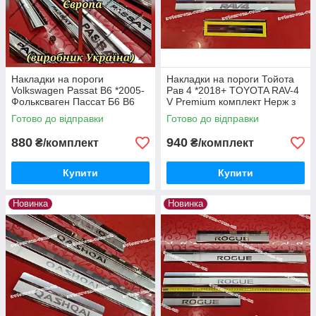
Накладки на пороги
Накладки на пороги Тойота
Volkswagen Passat B6 *2005-
Рав 4 *2018+ TOYOTA RAV-4
Фольксваген Пассат Б6 В6
V Premium комплект Нерж з
преміум нержавійка з
логотипом 4одиниці
Готово до відправки
Готово до відправки
логотипом 4одиниці
Туреччина
880
940
₴/комплект
₴/комплект
Купити
Купити
Новинка
Новинка