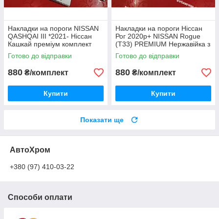
Накладки на пороги NISSAN
Накладки на пороги Ніссан
QASHQAI III *2021- Ніссан
Рог 2020р+ NISSAN Rogue
Кашкай преміум комплект
(T33) PREMIUM Нержавійка з
нерж 4один
логотипом комплект 4
Готово до відправки
Готово до відправки
одиниці Україна
880
880
₴/комплект
₴/комплект
Купити
Купити
Показати ще
АвтоХром
+380 (97) 410-03-22
Способи оплати