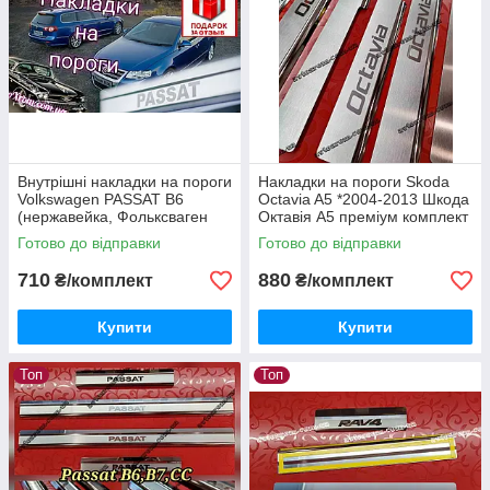
Внутрішні накладки на пороги
Накладки на пороги Skoda
Volkswagen PASSAT B6
Octavia A5 *2004-2013 Шкода
(нержавейка, Фольксваген
Октавія А5 преміум комплект
Пасат, Вольксваген
з логотипом нерж 8одиниць
Готово до відправки
Готово до відправки
Пасат)2005-2014
710
880
₴/комплект
₴/комплект
Купити
Купити
Топ
Топ