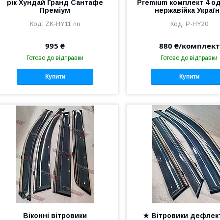
рік Хундай Гранд Сантафе
Premium комплект 4 о
Преміум
нержавійка Україн
ZK-HY11 nn
P-HY20
995 ₴
880 ₴/комплект
Готово до відправки
Готово до відправки
Купити
Купити
Віконні вітровики
★ Вітровики дефлек