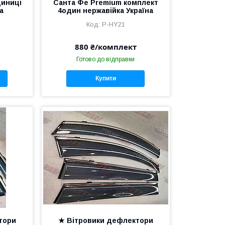
диниці
Санта Фе Premium комплект
а
4один нержавійка Україна
P-HY21
880 ₴/комплект
Готово до відправки
Купити
тори
★ Вітровики дефлектори