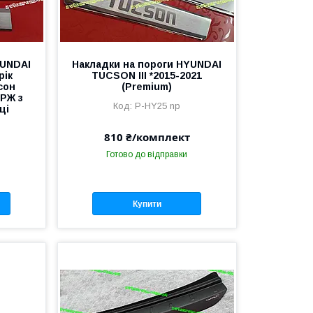
YUNDAI
Накладки на пороги HYUNDAI
рік
TUCSON III *2015-2021
сон
(Premium)
РЖ з
P-HY25 np
ці
810 ₴/комплект
Готово до відправки
Купити