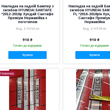
Накладка на задній Бампер з
Накладка на задній Ба
загибом HYUNDAI SANTAFE
загибом HYUNDAI SAN
*2012-2016р Хундай Сантафе
FL *2016-2018рік Ху
Преміум Нержавійка з
Сантафе Преміу
логотипом
Нержавійка
Z-HY10 nn
Z-HY28 nn
910 ₴
910 ₴
Готово до відправки
Готово до відправки
Купити
Купити
Новинка