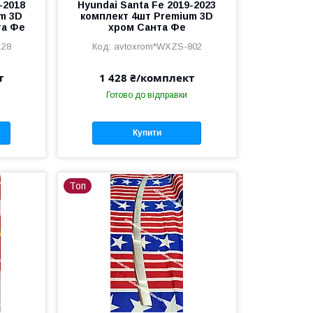
-2018
Hyundai Santa Fe 2019-2023
m 3D
комплект 4шт Premium 3D
та Фе
хром Санта Фе
128
avtoxrom*WXZS-802
т
1 428 ₴/комплект
Готово до відправки
Купити
Топ