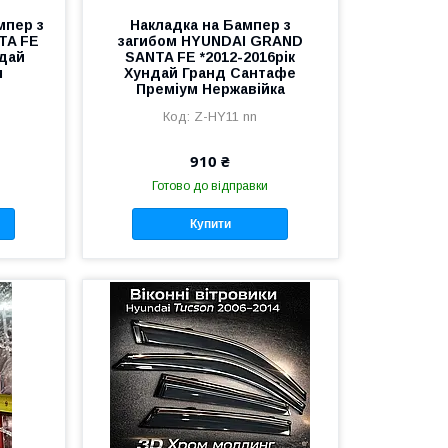
мпер з
Накладка на Бампер з
TA FE
загибом HYUNDAI GRAND
ндай
SANTA FE *2012-2016рік
м
Хундай Гранд Сантафе
Преміум Нержавійка
Z-HY11 nn
910 ₴
Готово до відправки
Купити