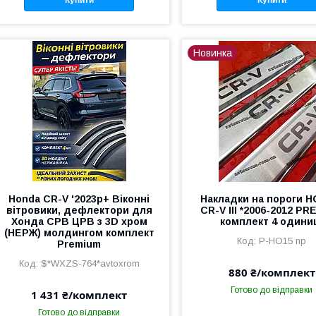
Новинка
Honda CR-V '2023р+ Віконні
Накладки на пороги 
вітровики, дефлектори для
CR-V III *2006-2012 P
Хонда СРВ ЦРВ з 3D хром
комплект 4 одини
(НЕРЖ) молдингом комплект
P-HO15 np
Premium
$*WXZS-764*avtoxrom
880 ₴/комплект
Готово до відправки
1 431 ₴/комплект
Готово до відправки