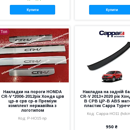
Купити
Купити
Топ
Накладки на пороги HONDA
Накладка на задній б
CR-V *2006-2012рік Хонда црв
CR-V 2013+2020 рік Хон
цр-в срв ср-в Преміум
В СРВ ЦР-В ABS мат
комплект нержавійка з
пластик Cappa Туреч
логотипом
Cappa-HO11 (hdcr
P-HO15 np
950 ₴