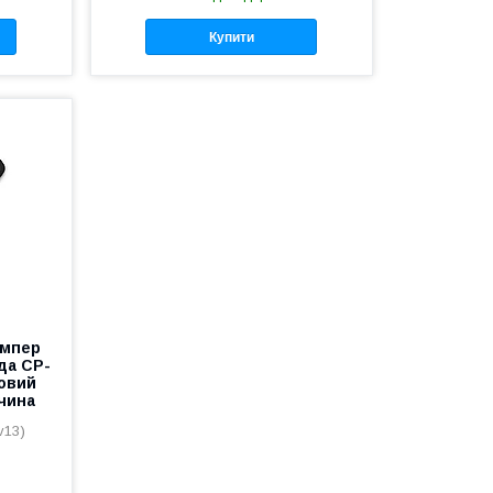
Купити
ампер
да СР-
овий
чина
v13)