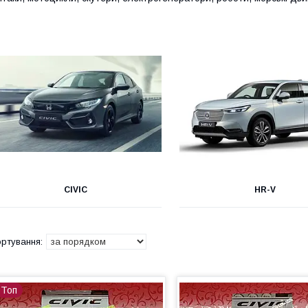
CIVIC
HR-V
Топ