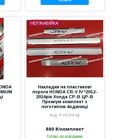
НЕРЖАВІЙКА
HONDA
Накладки на пластикові
REMIUM
пороги HONDA CR-V IV *2012-
ці
2016рік Хонда СР-В ЦР-В
Преміум комплект з
логотипом 4одиниці
P-HO24 np
880 ₴/комплект
Готово до відправки