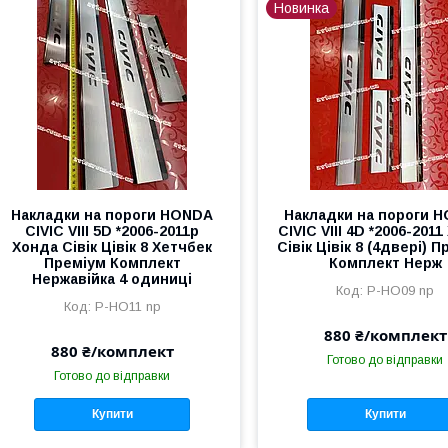
Новинка
Накладки на пороги HONDA
Накладки на пороги 
CIVIC VIII 5D *2006-2011р
CIVIC VIII 4D *2006-201
Хонда Сівік Цівік 8 Хетчбек
Сівік Цівік 8 (4двері) 
Преміум Комплект
Комплект Нерж
Нержавійка 4 одиниці
P-HO09 np
P-HO11 np
880 ₴/комплект
880 ₴/комплект
Готово до відправки
Готово до відправки
Купити
Купити