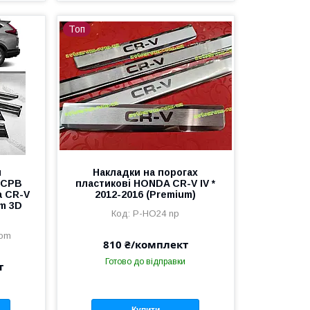
Топ
и
Накладки на порогах
 СРВ
пластикові HONDA CR-V IV *
a CR-V
2012-2016 (Premium)
m 3D
P-HO24 np
rom
810 ₴/комплект
Готово до відправки
т
Купити