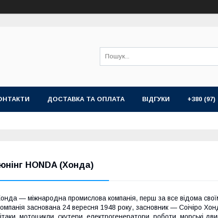
ОНТАКТИ
ДОСТАВКА ТА ОПЛАТА
ВІДГУКИ
+380 (97)
юнінг HONDA (Хонда)
онда — міжнародна промислова компанія, перш за все відома свої
омпанія заснована 24 вересня 1948 року, засновник — Соічіро Хонд
ітаки, мотоцикли, скутери, електрогенератори, роботи, морські дви