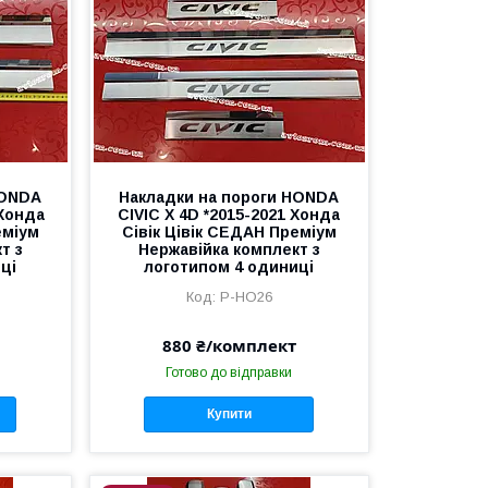
HONDA
Накладки на пороги HONDA
 Хонда
CIVIC X 4D *2015-2021 Хонда
еміум
Сівік Цівік СЕДАН Преміум
т з
Нержавійка комплект з
ці
логотипом 4 одиниці
P-HO26
880 ₴/комплект
Готово до відправки
Купити