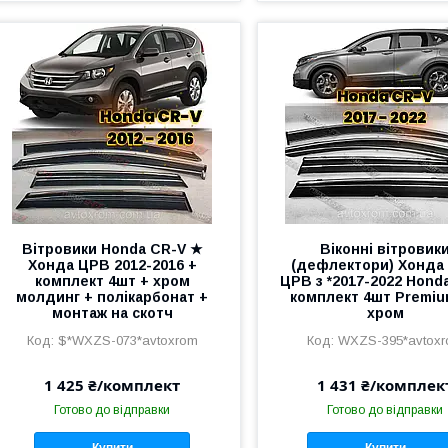
Вітровики Honda CR-V ★
Віконні вітровик
Хонда ЦРВ 2012-2016 +
(дефлектори) Хонда
комплект 4шт + хром
ЦРВ з *2017-2022 Hond
молдинг + полікарбонат +
комплект 4шт Premiu
монтаж на скотч
хром
$*WXZS-073*avtoxrom
WXZS-395*avtox
1 425 ₴/комплект
1 431 ₴/комплек
Готово до відправки
Готово до відправки
Купити
Купити