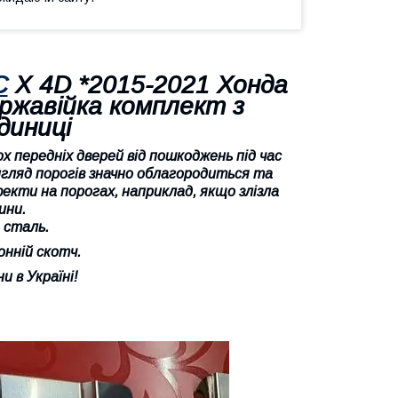
C
X 4D *2015-2021 Хонда
ержавійка комплект з
диниці
 передніх дверей від пошкоджень під час
вигляд порогів значно облагородиться та
кти на порогах, наприклад, якщо злізла
ини.
 сталь.
онній скотч.
и в Україні!