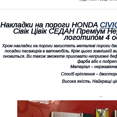
Накладки на пороги HONDA
CIVI
Сівік Цівік СЕДАН Преміум Н
логотипом 4 о
Хром накладки на пороги захистять металеві пороги двох
посадки пасажирів в автомобіль. Крім цього зовнішній 
оновиться. Ви також зможете приховати неприємні дефе
фарба або є подряп
Матеріал – нержавіюча
Спосіб кріплення – двостор
Висока якість. Найкращі цін
...