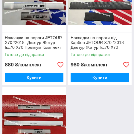
Накладки на пороги JETOUR
Накладки на пороги під
X70 *2018- Джетур Жетур
Карбон JETOUR X70 *2018-
Ікс70 Х70 Преміум Комплект
Джетур Жетур Ікс70 Х70
Нержавійка з логотипом 4
Преміум Комплект Нерж з
Готово до відправки
Готово до відправки
одиниці
логотипом 4 одиниці
880
980
₴/комплект
₴/комплект
Купити
Купити