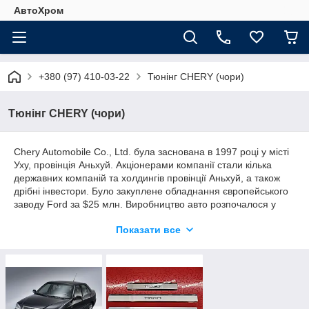
АвтоХром
+380 (97) 410-03-22
Тюнінг CHERY (чори)
Тюнінг CHERY (чори)
Chery Automobile Co., Ltd. була заснована в 1997 році у місті
Уху, провінція Аньхуй. Акціонерами компанії стали кілька
державних компаній та холдингів провінції Аньхуй, а також
дрібні інвестори. Було закуплене обладнання європейського
заводу Ford за $25 млн. Виробництво авто розпочалося у
1999 році після придбання ліцензії на шасі Toledo компанії
Показати все
Seat (див. Chery Amulet).
Довгий час компанія не могла отримати ліцензію на продаж
авто на всій території Китаю. Компанія постачала таксі для
місцевої адміністрації.