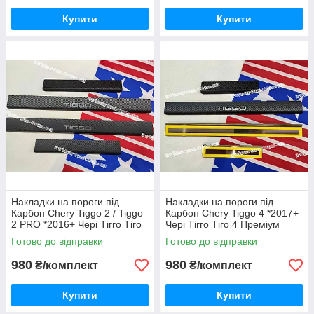
Купити
Купити
Накладки на пороги під
Накладки на пороги під
Карбон Chery Tiggo 2 / Tiggo
Карбон Chery Tiggo 4 *2017+
2 PRO *2016+ Чері Тігго Тіго
Чері Тігго Тіго 4 Преміум
2 ПРО Преміум Комплект з
Комплект з логотипом 4
Готово до відправки
Готово до відправки
логотипом 4 одиниці
одиниці Україна
980
980
₴/комплект
₴/комплект
Купити
Купити