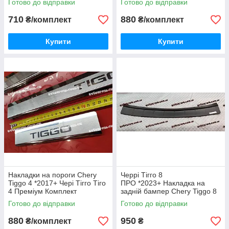
Готово до відправки
Готово до відправки
Нержавійка з логотипом 4
Березень 2007 року — зібраний 800 000 автомобіль Chery.
одиниці
710
880
₴/комплект
₴/комплект
Chery займає перше місце в Китаї з продажів легкових
автомобілів за місяць — 44 568 шт[1].
Купити
Купити
Серпень 2007 року — зібраний мільйонний автомобіль Chery.
Сьогодні в компанії Chery працює 13 000 робітників.
Накладки на пороги Chery
Черрі Тігго 8
Tiggo 4 *2017+ Чері Тігго Тіго
ПРО *2023+ Накладка на
4 Преміум Комплект
задній бампер Chery Tiggo 8
Нержавійка з логотипом 4
pro Матеріал Матовий
Готово до відправки
Готово до відправки
одиниці
Пластик Туреччина Premium
880
950
₴/комплект
₴