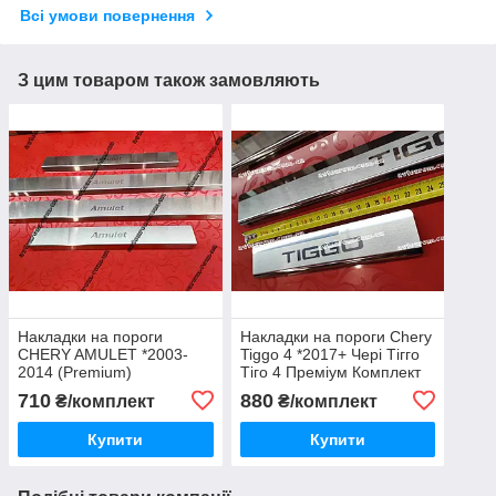
Всі умови повернення
З цим товаром також замовляють
Накладки на пороги
Накладки на пороги Chery
CHERY AMULET *2003-
Tiggo 4 *2017+ Чері Тігго
2014 (Premium)
Тіго 4 Преміум Комплект
Нержавійка з логотипом 4
710
880
₴/комплект
₴/комплект
одиниці
Купити
Купити