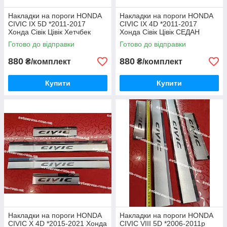
Накладки на пороги HONDA
Накладки на пороги HONDA
CIVIC IX 5D *2011-2017
CIVIC IX 4D *2011-2017
Хонда Сівік Цівік Хетчбек
Хонда Сівік Цівік СЕДАН
Преміум Нержавійка
Преміум Нержавійка
Готово до відправки
Готово до відправки
комплект з логотипом 4
комплект з логотипом 4
одиниці
одиниці
880
880
₴/комплект
₴/комплект
Купити
Купити
Накладки на пороги HONDA
Накладки на пороги HONDA
CIVIC X 4D *2015-2021 Хонда
CIVIC VIII 5D *2006-2011р