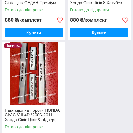
Сівік Цівік СЕДАН Преміум
Хонда Сівік Цівік 8 Хетчбек
Нержавійка комплект з
Преміум Комплект
Готово до відправки
Готово до відправки
логотипом 4 одиниці
Нержавійка 4 одиниці
880
880
₴/комплект
₴/комплект
Купити
Купити
Новинка
Накладки на пороги HONDA
CIVIC VIII 4D *2006-2011
Хонда Сівік Цівік 8 (4двері)
Преміум Комплект Нерж
Готово до відправки