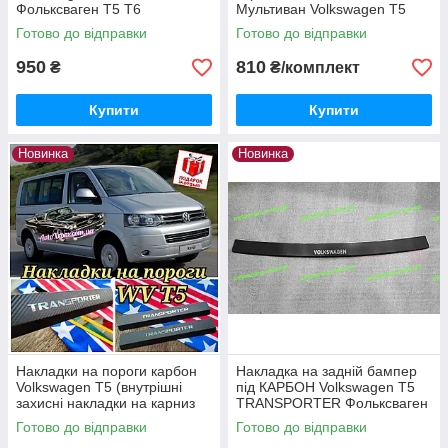
Фольксваген Т5 Т6
Мультиван Volkswagen T5
Нержавійка з логотипом
Multivan нержавіюча сталь з
Готово до відправки
Готово до відправки
Туреччина
логотипом.
950
810
₴
₴/комплект
Купити
Купити
Новинка
Новинка
Накладки на пороги карбон
Накладка на задній бампер
Volkswagen T5 (внутрішні
під КАРБОН Volkswagen Т5
захисні накладки на карниз
TRANSPORTER Фольксваген
фольксваген т5 вольксваген)
Транспортер нержавійка з
Готово до відправки
Готово до відправки
загибом