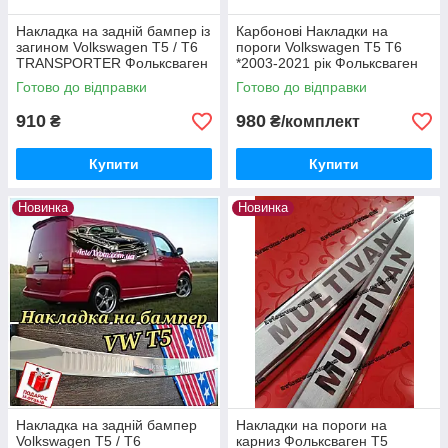
Накладка на задній бампер із
Карбонові Накладки на
загином Volkswagen Т5 / T6
пороги Volkswagen T5 T6
TRANSPORTER Фольксваген
*2003-2021 рік Фольксваген
Транспортер Т5 Т6
Т5 Т6 Вольксваген Преміум з
Готово до відправки
Готово до відправки
Нержавіюча сталь Україна
логотипом 2 одиниці
910
980
₴
₴/комплект
Купити
Купити
Новинка
Новинка
Накладка на задній бампер
Накладки на пороги на
Volkswagen T5 / T6
карниз Фольксваген Т5