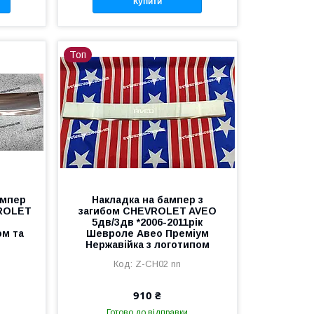
Купити
Топ
ампер
Накладка на бампер з
VROLET
загибом CHEVROLET AVEO
5дв/3дв *2006-2011рік
ом та
Шевроле Авео Преміум
Нержавійка з логотипом
Z-CH02 nn
910 ₴
Готово до відправки