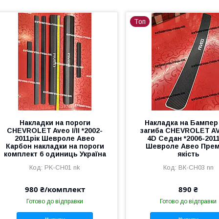
Топ
Накладки на пороги
Накладка на Бампер
CHEVROLET Aveo I/II *2002-
загиба CHEVROLET AV
2011рік Шевроле Авео
4D Седан *2006-2011
Карбон накладки на пороги
Шевроле Авео Прем
комплект 6 одиниць Україна
якість
PK-CH01 nk
BК-CH03 nn
980 ₴/комплект
890 ₴
Готово до відправки
Готово до відправки