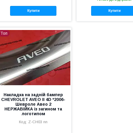
Купити
Купити
Топ
Накладка на задній бампер
CHEVROLET AVEO II 4D *2006-
Шевроле Авео 2
НЕРЖАВІЙКА із загином та
логотипом
Z-CH03 nn