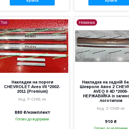
Купити
Купити
Топ
Новинка
Накладки на пороги
Накладка на задній б
CHEVROLET Aveo I/II *2002-
Шевроле Авео 2 CHE
2011 (Premium)
AVEO II 4D *2006-
НЕРЖАВІЙКА із загин
P-CH01 nn
логотипом
Z-CH03 nn
880 ₴/комплект
Готово до відправки
910 ₴
Готово до відправки