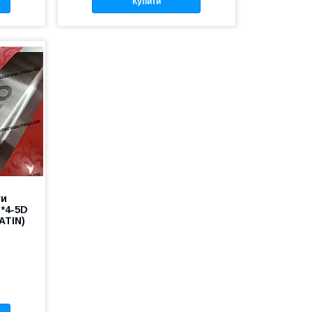
Купити
ги
*4-5D
ATIN)