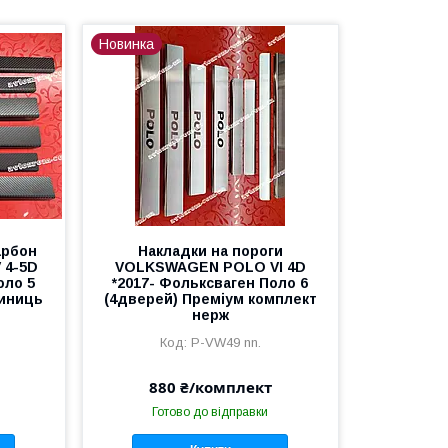
Новинка
арбон
Накладки на пороги
 4-5D
VOLKSWAGEN POLO VI 4D
оло 5
*2017- Фольксваген Поло 6
диниць
(4дверей) Преміум комплект
нерж
P-VW49 nn.
880 ₴/комплект
Готово до відправки