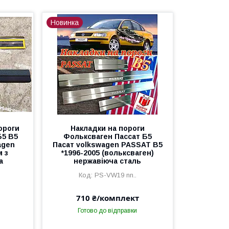
Новинка
ороги
Накладки на пороги
Б5 В5
Фольксваген Пассат Б5
agen
Пасат volkswagen PASSAT B5
 з
*1996-2005 (вольксваген)
а
нержавіюча сталь
PS-VW19 nn..
710 ₴/комплект
Готово до відправки