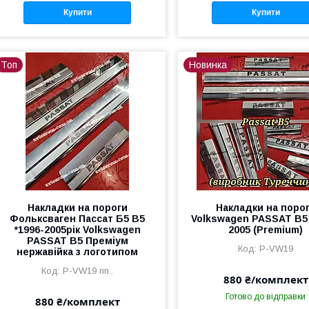
Купити
Купити
Топ
Новинка
Накладки на пороги
Накладки на поро
Фольксваген Пассат Б5 В5
Volkswagen PASSAT B5 
*1996-2005рік Volkswagen
2005 (Premium)
PASSAT B5 Преміум
P-VW19
нержавійка з логотипом
P-VW19 nn..
880 ₴/комплект
Готово до відправки
880 ₴/комплект