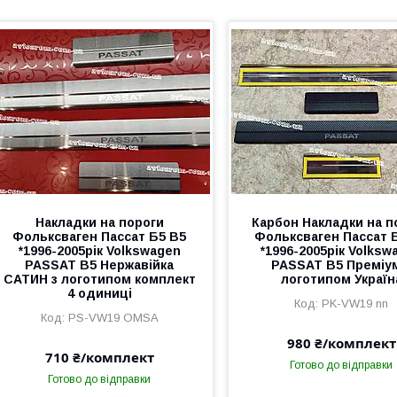
Накладки на пороги
Карбон Накладки на п
Фольксваген Пассат Б5 В5
Фольксваген Пассат 
*1996-2005рік Volkswagen
*1996-2005рік Volksw
PASSAT B5 Нержавійка
PASSAT B5 Преміум
САТИН з логотипом комплект
логотипом Україн
4 одиниці
PK-VW19 nn
PS-VW19 OMSA
980 ₴/комплект
710 ₴/комплект
Готово до відправки
Готово до відправки