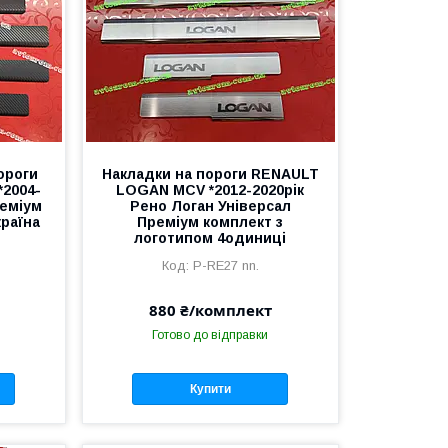
ороги
Накладки на пороги RENAULT
2004-
LOGAN MCV *2012-2020рік
реміум
Рено Логан Універсал
країна
Преміум комплект з
логотипом 4одиниці
P-RE27 nn.
880 ₴/комплект
Готово до відправки
Купити