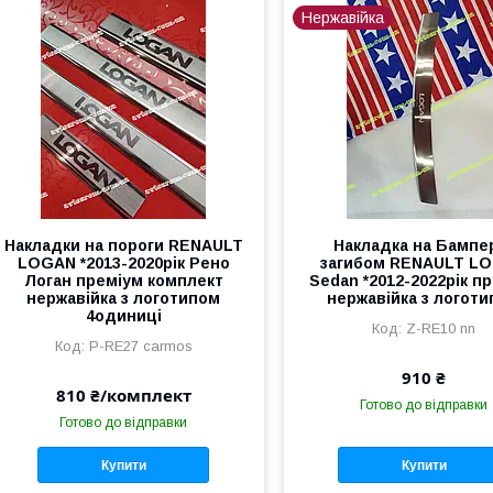
Нержавійка
Накладки на пороги RENAULT
Накладка на Бампер
LOGAN *2013-2020рік Рено
загибом RENAULT L
Логан преміум комплект
Sedan *2012-2022рік п
нержавійка з логотипом
нержавійка з логот
4одиниці
Z-RE10 nn
P-RE27 carmos
910 ₴
810 ₴/комплект
Готово до відправки
Готово до відправки
Купити
Купити