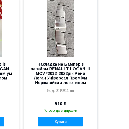
 із
Накладка на Бампер з
OGAN
загибом RENAULT LOGAN III
реміум
MCV *2012-2022рік Рено
ипом
Логан Універсал Преміум
Нержавійка з логотипом
Z-RE11 nn
910 ₴
Готово до відправки
Купити