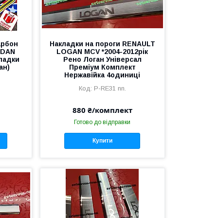
арбон
Накладки на пороги RENAULT
EDAN
LOGAN MCV *2004-2012рік
кладки
Рено Логан Універсал
ан)
Преміум Комплект
Нержавійка 4одиниці
P-RE31 nn.
880 ₴/комплект
Готово до відправки
Купити