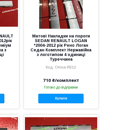
ENAULT
Матові Накладки на пороги
12рік
SEDAN RENAULT LOGAN
еміум
*2004-2012 рік Рено Логан
а з
Седан Комплект Нержавійка
ці
з логотипом 4 одиниці
Туреччина
Omsa-RE12
710 ₴/комплект
Готово до відправки
Купити