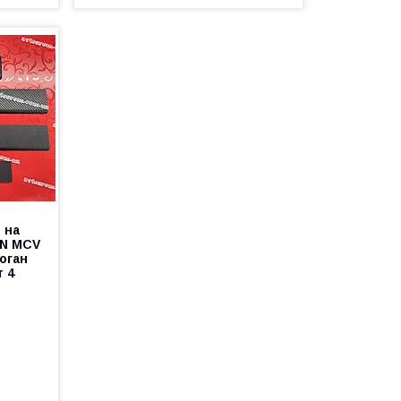
 на
AN MCV
Логан
т 4