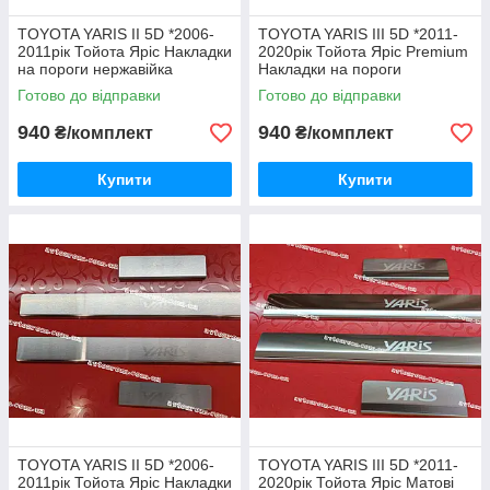
TOYOTA YARIS II 5D *2006-
TOYOTA YARIS III 5D *2011-
2011рік Тойота Яріс Накладки
2020рік Тойота Яріс Premium
на пороги нержавійка
Накладки на пороги
преміум Туреччина комплект
Нержавійка з логотипом
Готово до відправки
Готово до відправки
4 одиниці
комплект 4 одиниці
Туреччина
940
940
₴/комплект
₴/комплект
Купити
Купити
TOYOTA YARIS II 5D *2006-
TOYOTA YARIS III 5D *2011-
2011рік Тойота Яріс Накладки
2020рік Тойота Яріс Матові