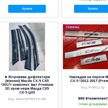
Купити
Купити
Новинка
★ Вітровики дефлектори
Накладки на пороги 
(віконні) Mazda CX-5 CX5
CX-5 *2012-2017 (Pre
*2017+ комплект 4шт Premium
P-MA11 np
3D хром нерж Мазда СХ5
СХ-5 ЦХ5
880 ₴/комплект
avtoxrom*WXZS-402
Готово до відправки