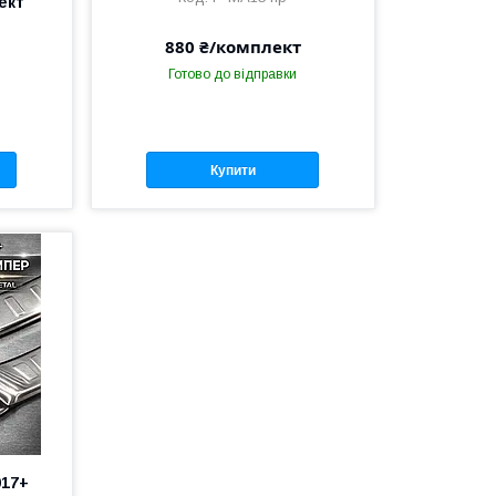
ект
s
880 ₴/комплект
Готово до відправки
Купити
017+