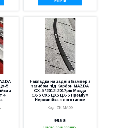
Купити
MAZDA
Накладка на задній Бампер з
Цх-5
загибом під Карбон MAZDA
ійка з
CX-5 *2012-2017рік Мазда
т 4
СХ-5 СХ5 ЦХ5 ЦХ-5 Преміум
на
Нержавійка з логотипом
A
ZK-MA09
995 ₴
Готово до відправки