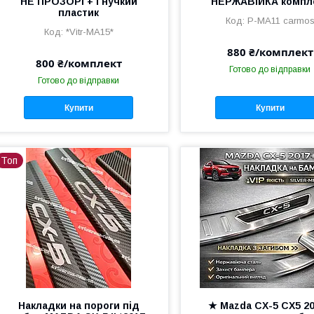
НЕ ПРОЗОРІ + Гнучкий
НЕРЖАВІЙКА компл
пластик
P-MA11 carmo
*Vitr-MA15*
880 ₴/комплект
800 ₴/комплект
Готово до відправки
Готово до відправки
Купити
Купити
Топ
Накладки на пороги під
★ Mazda CX-5 CX5 2