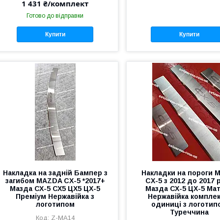
1 431 ₴/комплект
Готово до відправки
Купити
Купити
Накладка на задній Бампер з
Накладки на пороги 
загибом MAZDA CX-5 *2017+
CX-5 з 2012 до 2017 
Мазда СХ-5 СХ5 ЦХ5 ЦХ-5
Мазда СХ-5 ЦХ-5 Ма
Преміум Нержавійка з
Нержавійка комплек
логотипом
одиниці з логотип
Туреччина
Z-MA14