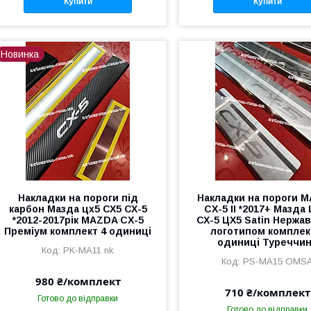
Купити
Купити
Новинка
Накладки на пороги під
Накладки на пороги 
карбон Мазда цх5 СХ5 СХ-5
CX-5 II *2017+ Мазда 
*2012-2017рік MAZDA CX-5
СХ-5 ЦХ5 Satin Нержав
Преміум комплект 4 одиниці
логотипом комплек
одиниці Туреччи
PK-MA11 nk
PS-MA15 OMS
980 ₴/комплект
710 ₴/комплект
Готово до відправки
Готово до відправки