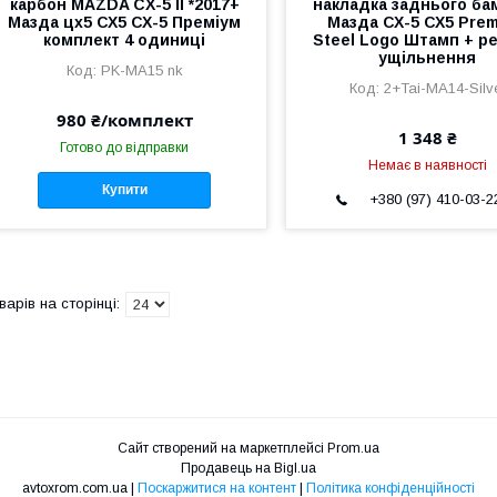
карбон MAZDA CX-5 II *2017+
накладка заднього ба
Мазда цх5 СХ5 СХ-5 Преміум
Мазда СХ-5 СХ5 Pre
комплект 4 одиниці
Steel Logo Штамп + р
ущільнення
PK-MA15 nk
2+Tai-MA14-Silv
980 ₴/комплект
1 348 ₴
Готово до відправки
Немає в наявності
Купити
+380 (97) 410-03-2
Сайт створений на маркетплейсі
Prom.ua
Продавець на Bigl.ua
avtoxrom.com.ua |
Поскаржитися на контент
|
Політика конфіденційності