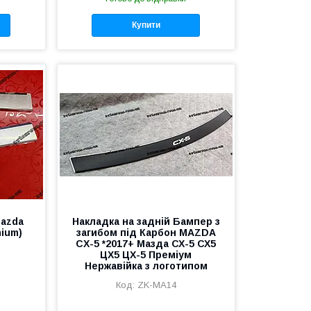
Купити
Mazda
Накладка на задній Бампер з
mium)
загибом під Карбон MAZDA
CX-5 *2017+ Мазда СХ-5 СХ5
ЦХ5 ЦХ-5 Преміум
Нержавійка з логотипом
ZK-MA14