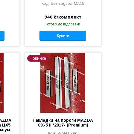
bez zaguba-MA15
940 ₴/комплект
Готово до відправки
Купити
Новинка
MAZDA
Накладки на пороги MAZDA
а ЦХ5
CX-5 II *2017- (Premium)
еміум
P-MA15 np