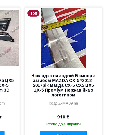
Топ
и
Накладка на задній Бампер з
Х5 ЦХ5
загибом MAZDA CX-5 *2012-
CX-5
2017рік Мазда СХ-5 СХ5 ЦХ5
m 3D
ЦХ-5 Преміум Нержавійка з
логотипом
rom
Z-MA09 nn
т
910 ₴
Готово до відправки