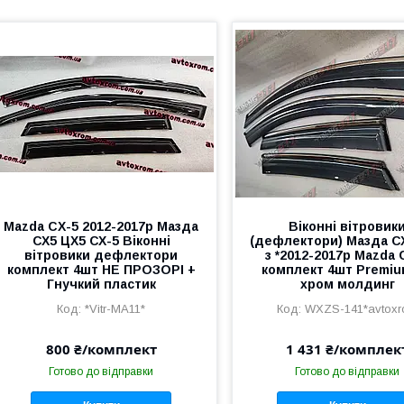
Mazda CX-5 2012-2017р Мазда
Віконні вітровик
СХ5 ЦХ5 СХ-5 Віконні
(дефлектори) Мазда С
вітровики дефлектори
з *2012-2017р Mazda 
комплект 4шт НЕ ПРОЗОРІ +
комплект 4шт Premiu
Гнучкий пластик
хром молдинг
*Vitr-MA11*
WXZS-141*avtox
800 ₴/комплект
1 431 ₴/комплек
Готово до відправки
Готово до відправки