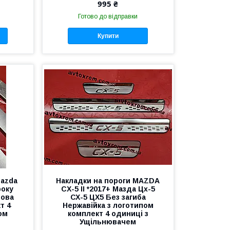
995 ₴
Готово до відправки
Купити
Mazda
Накладки на пороги MAZDA
року
CX-5 II *2017+ Мазда Цх-5
това
СХ-5 ЦХ5 Без загиба
т 4
Нержавійка з логотипом
ом
комплект 4 одиниці з
Ущільнювачем