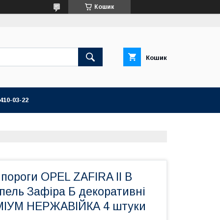
Кошик
Кошик
 410-03-22
пороги OPEL ZAFIRA II B
пель Зафіра Б декоративні
МІУМ НЕРЖАВІЙКА 4 штуки