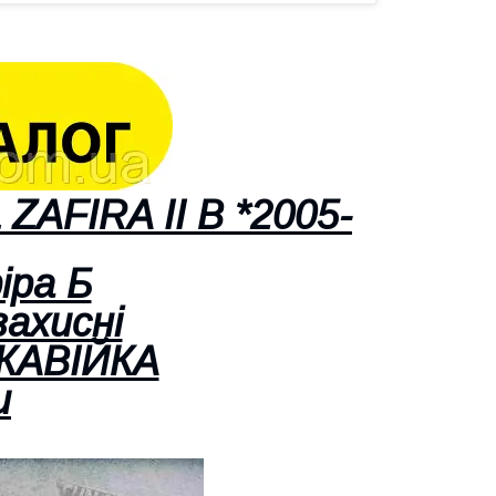
ZAFIRA II B *2005-
ра Б
захисні
ЖАВІЙКА
и