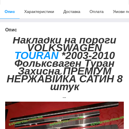
Опис
Характеристики
Доставка
Оплата
Умови п
Опис
Накладки на пороги
VOLKSWAGEN
TOURAN
*2003-2010
Фольксваген Туран
Захисна ПРЕМІУМ
НЕРЖАВІЙКА САТИН 8
штук
...