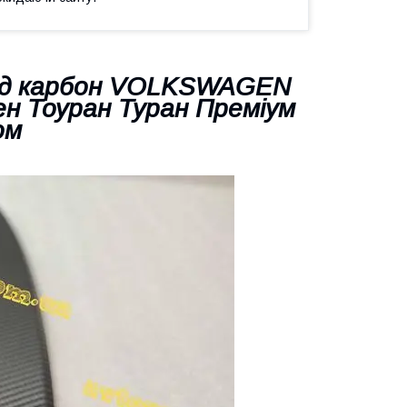
під карбон VOLKSWAGEN
ен Тоуран Туран Преміум
ом