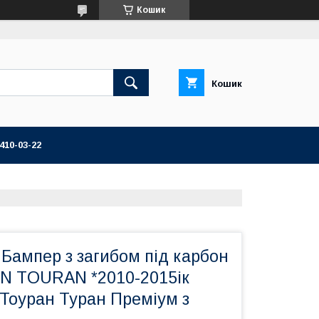
Кошик
Кошик
 410-03-22
Бампер з загибом під карбон
 TOURAN *2010-2015ік
 Тоуран Туран Преміум з