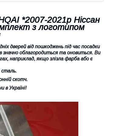
QAI *2007-2021р Ніссан
мплект з логотипом
ніх дверей від пошкоджень під час посадки
гів значно облагородиться та оновиться. Ви
х, наприклад, якщо злізла фарба або є
 сталь.
онній скотч.
и в Україні!