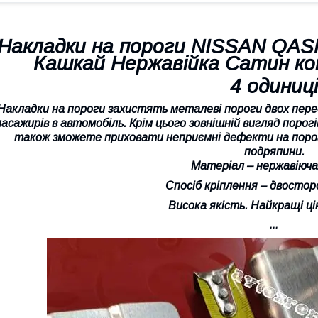
Накладки на пороги NISSAN QASH
Кашкай Нержавійка Сатин ко
4 одиниці
Накладки на пороги захистять металеві пороги двох перед
пасажирів в автомобіль. Крім цього зовнішній вигляд поро
також зможете приховати неприємні дефекти на порога
подряпини.
Матеріал – нержавіюча
Спосіб кріплення – двостор
Висока якість. Найкращі цін
...