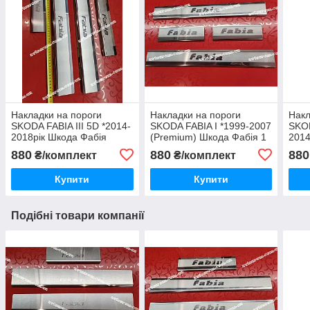
Накладки на пороги
Накладки на пороги
Накл
SKODA FABIA III 5D *2014-
SKODA FABIA I *1999-2007
SKOD
2018рік Шкода Фабія
(Premium) Шкода Фабія 1
2014
Преміум комплект НЕРЖ з
нерж комплект 4одиниці
880
880
880
₴/комплект
₴/комплект
логотипом 4 одиниці
Купити
Купити
Подібні товари компанії