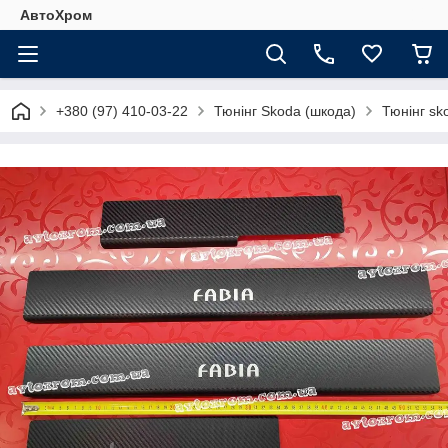
АвтоХром
+380 (97) 410-03-22
Тюнінг Skoda (шкода)
Тюнінг sk