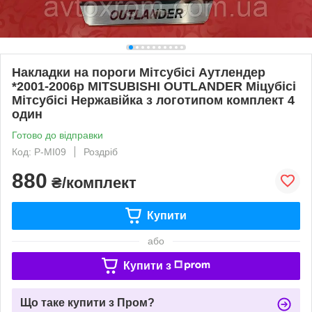
Накладки на пороги Мітсубісі Аутлендер
*2001-2006р MITSUBISHI OUTLANDER Міцубісі
Мітсубісі Нержавійка з логотипом комплект 4
один
Готово до відправки
Код: P-MI09
Роздріб
880
₴/комплект
Купити
або
Купити з
Що таке купити з Пром?