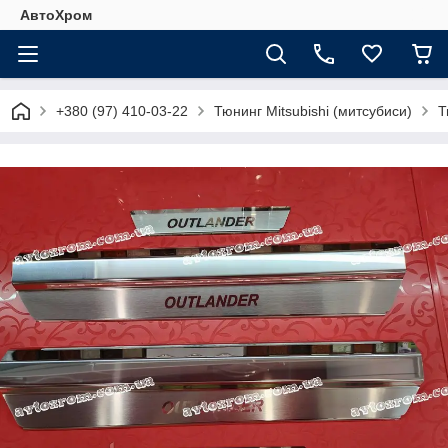
АвтоХром
+380 (97) 410-03-22
Тюнинг Mitsubishi (митсубиси)
Т