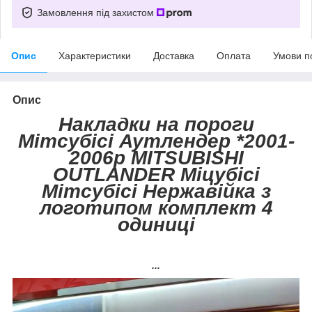
Замовлення під захистом
Опис
Характеристики
Доставка
Оплата
Умови п
Опис
Накладки на пороги
Мітсубісі Аутлендер *2001-
2006р MITSUBISHI
OUTLANDER Міцубісі
Мітсубісі Нержавійка з
логотипом комплект 4
одиниці
...