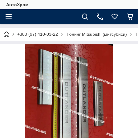
АвтоХром
+380 (97) 410-03-22
Тюнинг Mitsubishi (митсубиси)
Т