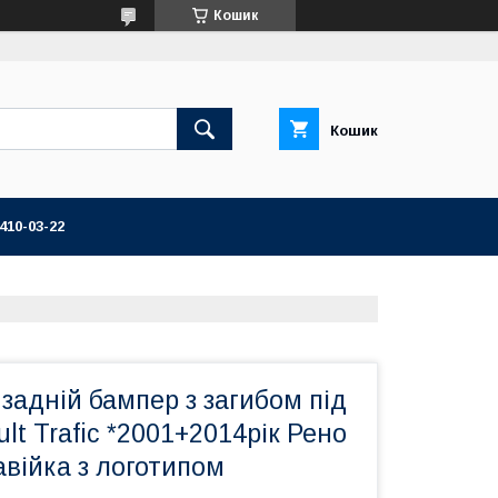
Кошик
Кошик
 410-03-22
задній бампер з загибом під
lt Trafic *2001+2014рік Рено
війка з логотипом