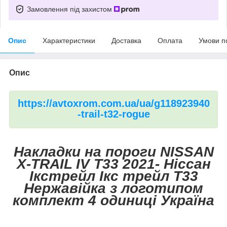
Замовлення під захистом
Опис
Характеристики
Доставка
Оплата
Умови п
Опис
https://avtoxrom.com.ua/ua/g118923940
-trail-t32-rogue
Накладки на пороги NISSAN
X-TRAIL IV T33 2021- Ніссан
Ікстрейл Ікс трейл Т33
Нержавійка з логотипом
комплект 4 одиниці Україна