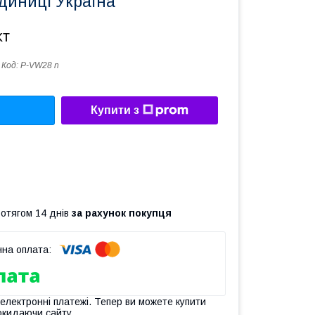
диниці Україна
кт
Код:
P-VW28 n
Купити з
ротягом 14 днів
за рахунок покупця
 електронні платежі. Тепер ви можете купити
окидаючи сайту.