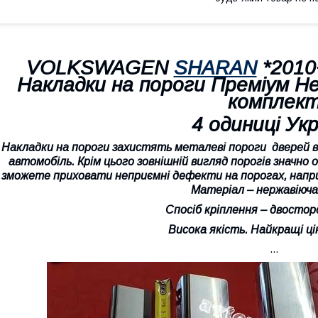
VOLKSWAGEN
SHARAN
*2010
Накладки на пороги Преміум Н
комплек
4 одиниці Укр
Накладки на пороги захистять металеві пороги дверей ві
автомобіль. Крім цього зовнішній вигляд порогів значн
зможете приховати неприємні дефекти на порогах, наприк
Матеріал – нержавіюча
Спосіб кріплення – двостор
Висока якість. Найкращі цін
...