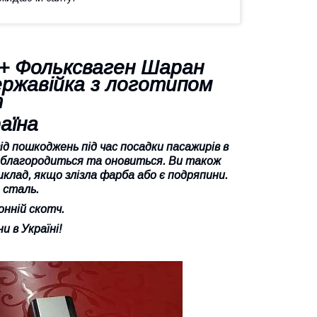
+ Фольксваген Шаран
ержавійка з логотипом
т
аїна
д пошкоджень під час посадки пасажирів в
о облагородиться та оновиться. Ви також
лад, якщо злізла фарба або є подряпини.
 сталь.
онній скотч.
и в Україні!