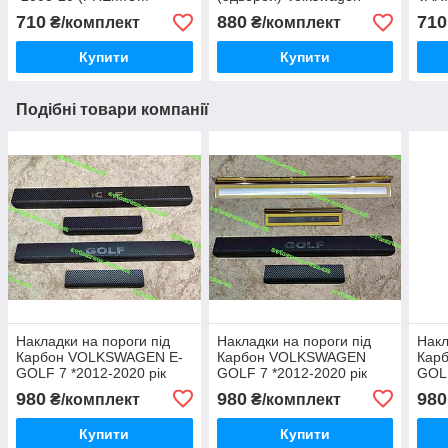
SATIN)
GOLF V 5D *2003-2008
2008
710
880
710
₴/комплект
₴/комплект
Преміум комплект нерж
Купити
Купити
Подібні товари компанії
Накладки на пороги під
Накладки на пороги під
Накл
Карбон VOLKSWAGEN E-
Карбон VOLKSWAGEN
Кар
GOLF 7 *2012-2020 рік
GOLF 7 *2012-2020 рік
GOL
Фольксваген Е-Гольф 7
Фольксваген Гольф 7
2009
980
980
980
₴/комплект
₴/комплект
Premium комплект 4
Premium комплект 4
5 Ун
одиниці
одиниці
комп
Купити
Купити