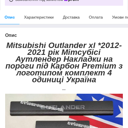
Опис
Характеристики
Доставка
Оплата
Умови п
Опис
Mitsubishi Outlander xl *2012-
2021 рік Мітсубісі
Аутлендер Накладки на
пороги під Карбон Premium з
логотипом комплект 4
одиниці Україна
...