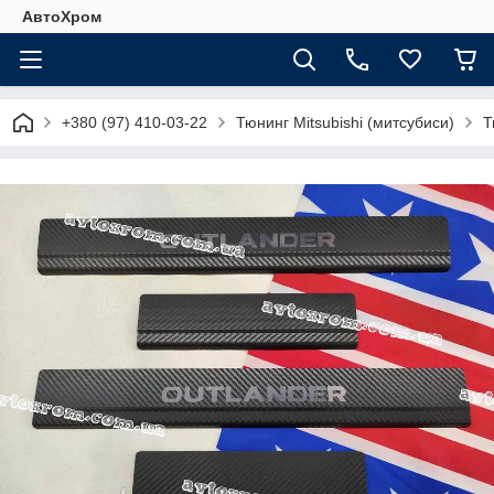
АвтоХром
+380 (97) 410-03-22
Тюнинг Mitsubishi (митсубиси)
Т