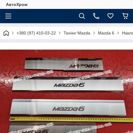
АвтоХром
+380 (97) 410-03-22
Тюнінг Mazda
Mazda 6
Накла