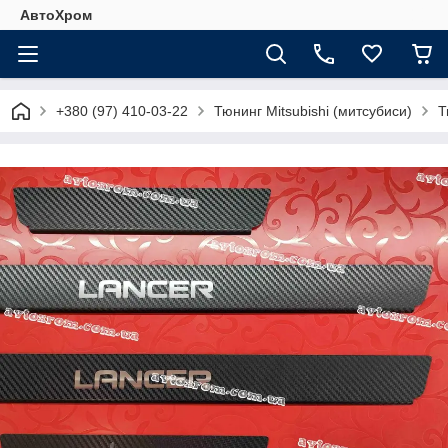
АвтоХром
+380 (97) 410-03-22
Тюнинг Mitsubishi (митсубиси)
Т