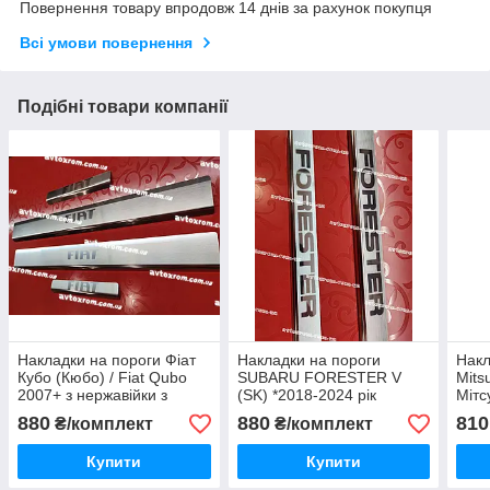
Повернення товару впродовж 14 днів за рахунок покупця
Всі умови повернення
Подібні товари компанії
Накладки на пороги Фіат
Накладки на пороги
Накл
Кубо (Кюбо) / Fiat Qubo
SUBARU FORESTER V
Mits
2007+ з нержавійки з
(SK) *2018-2024 рік
Мітс
логотипом, комплект 4 шт,
Субару Форестер Преміум
комп
880
880
810
₴/комплект
₴/комплект
Україна
Нержавійка з логотипом 4
лого
одиниці Україна
Купити
Купити