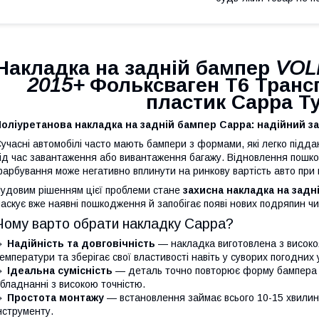
Накладка на задній бампер
VOL
2015+
Фольксваген Т6 Транс
пластик Cappa Т
оліуретанова накладка на задній бампер Cappa: надійний за
учасні автомобілі часто мають бампери з формами, які легко під
ід час завантаження або вивантаження багажу. Відновлення пошко
арбування може негативно вплинути на ринкову вартість авто при
удовим рішенням цієї проблеми стане
захисна накладка на задн
аскує вже наявні пошкодження й запобігає появі нових подряпин чи 
Чому варто обрати накладку Cappa?
🔹
Надійність та довговічність
— накладка виготовлена з високоя
емператури та зберігає свої властивості навіть у суворих погодних 
🔹
Ідеальна сумісність
— деталь точно повторює форму бампера в
бладнанні з високою точністю.
🔹
Простота монтажу
— встановлення займає всього 10-15 хвилин 
нструменту.