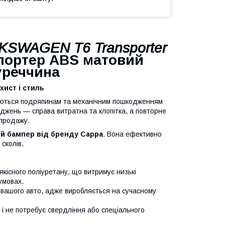
KSWAGEN T6 Transporter
портер ABS матовий
уреччина
хист і стиль
даються подряпинам та механічним пошкодженням
джень — справа витратна та клопітка, а повторне
 продажу.
ій бампер від бренду Cappa
. Вона ефективно
сколів.
кісного поліуретану, що витримує низькі
умовах.
ашого авто, адже виробляється на сучасному
і не потребує свердління або спеціального