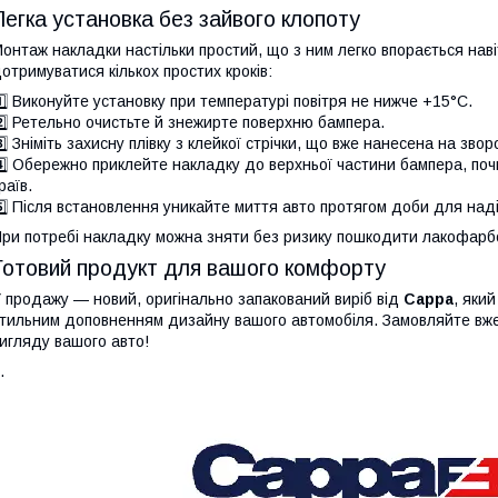
Легка установка без зайвого клопоту
онтаж накладки настільки простий, що з ним легко впорається наві
отримуватися кількох простих кроків:
️⃣ Виконуйте установку при температурі повітря не нижче +15°C.
️⃣ Ретельно очистьте й знежирте поверхню бампера.
️⃣ Зніміть захисну плівку з клейкої стрічки, що вже нанесена на зво
️⃣ Обережно приклейте накладку до верхньої частини бампера, по
раїв.
️⃣ Після встановлення уникайте миття авто протягом доби для надій
ри потребі накладку можна зняти без ризику пошкодити лакофарбо
Готовий продукт для вашого комфорту
 продажу — новий, оригінально запакований виріб від
Cappa
, яки
тильним доповненням дизайну вашого автомобіля. Замовляйте вже
игляду вашого авто!
.