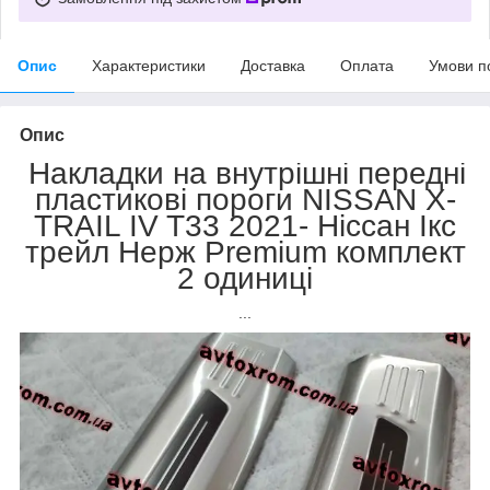
Опис
Характеристики
Доставка
Оплата
Умови п
Опис
Накладки на внутрішні передні
пластикові пороги NISSAN X-
TRAIL IV T33 2021- Ніссан Ікс
трейл Нерж Premium комплект
2 одиниці
...