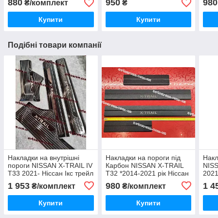
880
950
980
₴/комплект
₴
декоративна Нержавійка
Купити
Купити
Подібні товари компанії
Накладки на внутрішні
Накладки на пороги під
Накл
пороги NISSAN X-TRAIL IV
Карбон NISSAN X-TRAIL
NISS
T33 2021- Ніссан Ікс трейл
T32 *2014-2021 рік Ніссан
2021
Нерж BLACK комплект 4
Ікстрейл Ікс трейл Т32
трей
1 953
980
1 4
₴/комплект
₴/комплект
одиниці
Нерж з логотипом
Blac
комплект 4 одиниці
Купити
Купити