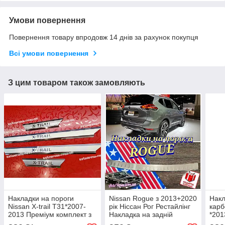
Умови повернення
Повернення товару впродовж 14 днів за рахунок покупця
Всі умови повернення
З цим товаром також замовляють
Накладки на пороги
Nissan Rogue з 2013+2020
Накл
Nissan X-trail T31*2007-
рік Ніссан Рог Рестайлінг
карб
2013 Преміум комплект з
Накладка на задній
*201
логотипом нерж
бампер захисна
прем