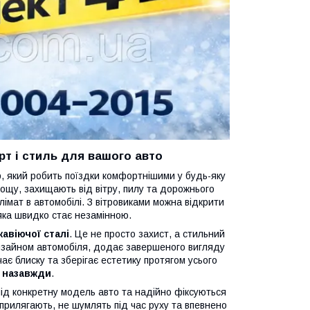
рт і стиль для вашого авто
р, який робить поїздки комфортнішими у будь-яку
дощу, захищають від вітру, пилу та дорожнього
імат в автомобілі. З вітровиками можна відкрити
 яка швидко стає незамінною.
авіючої сталі
. Це не просто захист, а стильний
изайном автомобіля, додає завершеного вигляду
ає блиску та зберігає естетику протягом усього
 назавжди
.
 під конкретну модель авто та надійно фіксуються
прилягають, не шумлять під час руху та впевнено