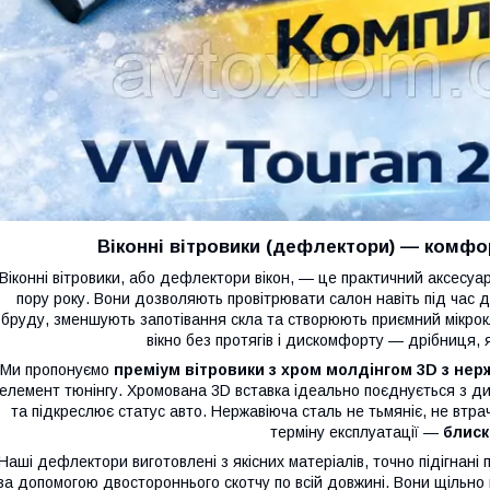
Віконні вітровики (дефлектори) — комфо
Віконні вітровики, або дефлектори вікон, — це практичний аксесуа
пору року. Вони дозволяють провітрювати салон навіть під час 
бруду, зменшують запотівання скла та створюють приємний мікрокл
вікно без протягів і дискомфорту — дрібниця,
Ми пропонуємо
преміум вітровики з хром молдінгом 3D з нерж
елемент тюнінгу. Хромована 3D вставка ідеально поєднується з д
та підкреслює статус авто. Нержавіюча сталь не тьмяніє, не втрач
терміну експлуатації —
блиск
Наші дефлектори виготовлені з якісних матеріалів, точно підігнані
за допомогою двостороннього скотчу по всій довжині. Вони щільно 