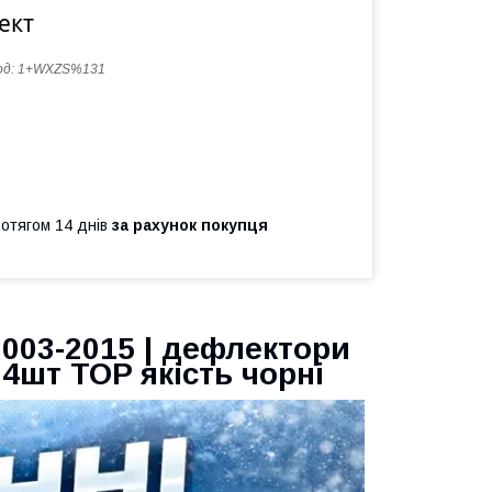
ект
од:
1+WXZS%131
ротягом 14 днів
за рахунок покупця
2003-2015 | дефлектори
4шт TOP якість чорні