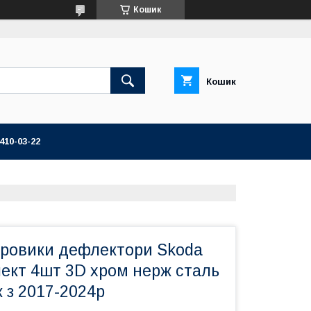
Кошик
Кошик
 410-03-22
ітровики дефлектори Skoda
лект 4шт 3D хром нерж сталь
 з 2017-2024р