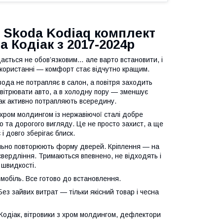
 Skoda Kodiaq комплект
 Кодіак з 2017-2024р
дається не обов’язковим… але варто встановити, і
користанні — комфорт стає відчутно кращим.
ода не потрапляє в салон, а повітря заходить
ровітрювати авто, а в холодну пору — зменшує
так активно потрапляють всередину.
 хром молдингом із нержавіючої сталі добре
о та дорогого вигляду. Це не просто захист, а ще
і довго зберігає блиск.
ально повторюють форму дверей. Кріплення — на
 свердління. Тримаються впевнено, не відходять і
 швидкості.
омобіль. Все готово до встановлення.
ез зайвих витрат — тільки якісний товар і чесна
Кодіак, вітровики з хром молдингом, дефлектори