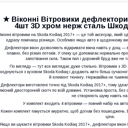
★ Віконні Вітровики дефлектори
4шт 3D хром нерж сталь Шкода
Віконні вітровики на Skoda Kodiaq 2017+ — це той аксесуар, який з
одразу помічаєш різницю. Особливо якщо авто в щоденному ви
Дефлектори вікон дозволяють відкривати вікна навіть у дощ — в
плавно, без різких потоків. У спеку це допомагає нормально п
запотівання скла. Також пил і дорожній бруд вже не 
По вигляду — тут все виглядає дуже стильно. Вітровики з 3D
поєднуються з кузовом Skoda Kodiaq і додають авто більш сучасног
й елемент тюнінгу. Нержавійка не тьмяніє 
Дефлектори виготовлені точно під Skoda Kodiaq 2017+, тому іде
якісний двосторонній скотч по всій довжині. Установка проста, без
не створюють шуму навіть на
У комплект входить 4 вітровики — повний набір на авт
Кожен комплект пакується акуратно, щоб доїхав без пошкоджень. Б
ціна.
Якщо ви шукаєте вітровики Skoda Kodiaq 2017+, дефлектори вікон 