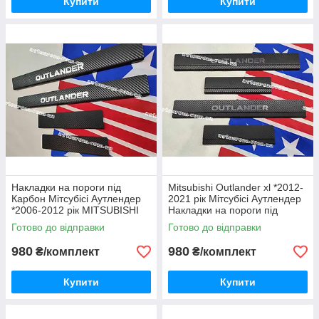
Купити
Купити
Накладки на пороги під
Mitsubishi Outlander xl *2012-
Карбон Мітсубісі Аутлендер
2021 рік Мітсубісі Аутлендер
*2006-2012 рік MITSUBISHI
Накладки на пороги під
OUTLANDER Преміум з
Карбон Premium з логотипом
Готово до відправки
Готово до відправки
логотипом комплект 4
комплект 4 одиниці
одиниці
980
980
₴/комплект
₴/комплект
Купити
Купити