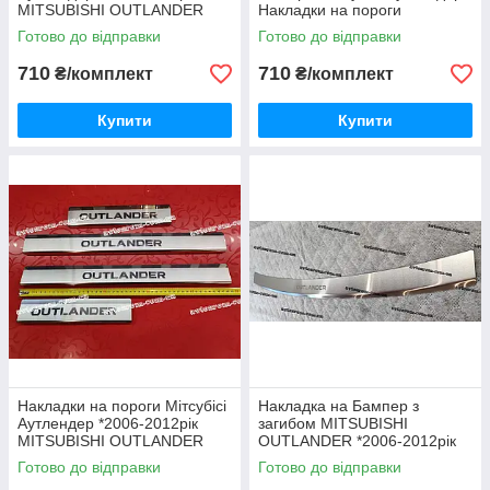
MITSUBISHI OUTLANDER
Накладки на пороги
Сатинова Нержавійка з
Нержавійка Сатинова з
Готово до відправки
Готово до відправки
логотипом комплект 4
логотипом комплект 4
одиниці
одиниці
710
710
₴/комплект
₴/комплект
Купити
Купити
Накладки на пороги Мітсубісі
Накладка на Бампер з
Аутлендер *2006-2012рік
загибом MITSUBISHI
MITSUBISHI OUTLANDER
OUTLANDER *2006-2012рік
Преміум Нержавійка з
Мітсубісі Мітсубіші Аутлендер
Готово до відправки
Готово до відправки
логотипом комплект 4
Нержавійка