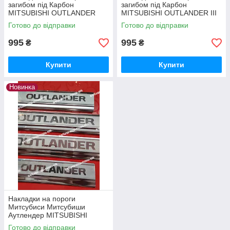
загибом під Карбон
загибом під Карбон
MITSUBISHI OUTLANDER
MITSUBISHI OUTLANDER III
*2012-2015 рік Мітсубісі
FL *2015-2023 рік Мітсубісі
Готово до відправки
Готово до відправки
Мітсубіші Аутлендер з
Мітсубіші Аутлендер Преміум
логотипом Преміум
з логотип
995
995
₴
₴
Купити
Купити
Новинка
Накладки на пороги
Митсубиси Митсубиши
Аутлендер MITSUBISHI
OUTLANDER III / III FL
Готово до відправки