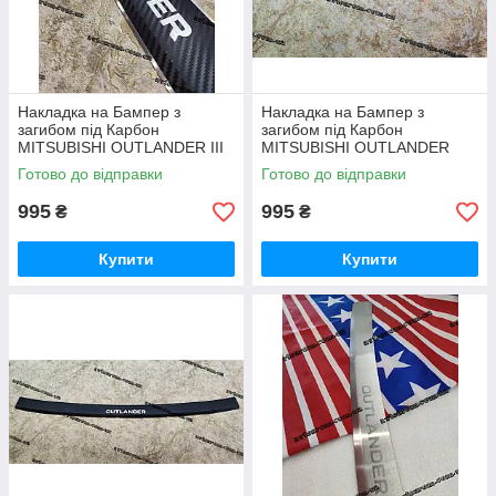
Накладка на Бампер з
Накладка на Бампер з
загибом під Карбон
загибом під Карбон
MITSUBISHI OUTLANDER III
MITSUBISHI OUTLANDER
FL *2015-2023р Мітсубісі
*2012-2015 рік Мітсубісі
Готово до відправки
Готово до відправки
Мітсубіші Аутлендер Преміум
Мітсубіші Аутлендер з
з логотипом
логотипом Преміум
995
995
₴
₴
Купити
Купити