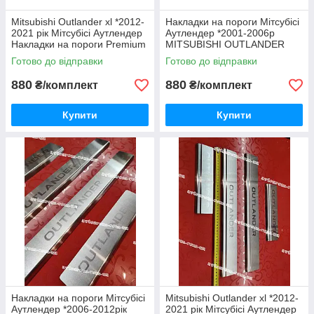
Mitsubishi Outlander xl *2012-
Накладки на пороги Мітсубісі
2021 рік Мітсубісі Аутлендер
Аутлендер *2001-2006р
Накладки на пороги Premium
MITSUBISHI OUTLANDER
НЕРЖ з логотипом комплект
Міцубісі Мітсубісі Нержавійка
Готово до відправки
Готово до відправки
4 одиниці
з логотипом комплект 4 один
880
880
₴/комплект
₴/комплект
Купити
Купити
Накладки на пороги Мітсубісі
Mitsubishi Outlander xl *2012-
Аутлендер *2006-2012рік
2021 рік Мітсубісі Аутлендер