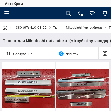
АвтоХром
+380 (97) 410-03-22
Тюнинг Mitsubishi (митсубиси)
Т
Тюнінг для Mitsubishi outlander xl (мітсубісі аутлендер)
Сортування
0
Фільтри