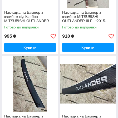
Накладка на Бампер з
Накладка на Бампер з
загибом під Карбон
загибом MITSUBISHI
MITSUBISHI OUTLANDER
OUTLANDER III FL *2015-
*2006-2012 рік Мітсубісі
2023р Мітсубісі Мітсубіші
Готово до відправки
Готово до відправки
Мітсубіші Аутлендер Преміум
Аутлендер НЕРЖ
995
910
₴
₴
Купити
Купити
Накладка на Бампер з
Накладка на Бампер з