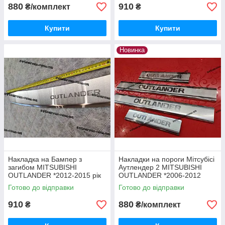
одиниці
880
910
₴/комплект
₴
Купити
Купити
Новинка
Накладка на Бампер з
Накладки на пороги Мітсубісі
загибом MITSUBISHI
Аутлендер 2 MITSUBISHI
OUTLANDER *2012-2015 рік
OUTLANDER *2006-2012
Мітсубісі Мітсубіші Аутлендер
(захисні Міцубіші) НЕРЖ.
Готово до відправки
Готово до відправки
Нержавійка з логотипом
Преміум
910
880
₴
₴/комплект