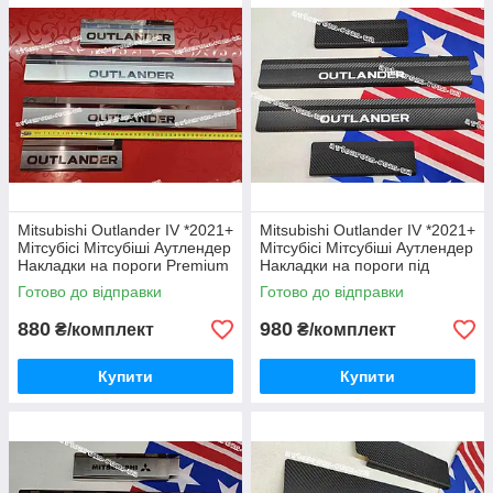
Mitsubishi Outlander IV *2021+
Mitsubishi Outlander IV *2021+
Мітсубісі Мітсубіші Аутлендер
Мітсубісі Мітсубіші Аутлендер
Накладки на пороги Premium
Накладки на пороги під
НЕРЖ з логотипом комплект
КАРБОН Premium з
Готово до відправки
Готово до відправки
4 одиниці
логотипом комплект 4
одиниці
880
980
₴/комплект
₴/комплект
Купити
Купити