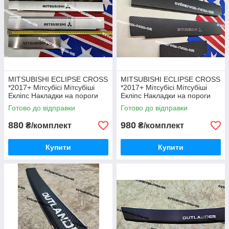
MITSUBISHI ECLIPSE CROSS
MITSUBISHI ECLIPSE CROSS
*2017+ Мітсубісі Мітсубіші
*2017+ Мітсубісі Мітсубіші
Екліпс Накладки на пороги
Екліпс Накладки на пороги
Premium НЕРЖ з логотипом
під КАРБОН Premium з
Готово до відправки
Готово до відправки
комплект 4 одиниці
логотипом комплект 4
одиниці
880
980
₴/комплект
₴/комплект
Купити
Купити